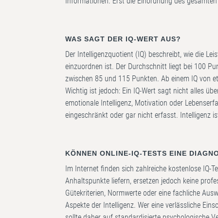
Informationen. Erst die Einordnung des gesamten L
WAS SAGT DER IQ-WERT AUS?
Der Intelligenzquotient (IQ) beschreibt, wie die L
einzuordnen ist. Der Durchschnitt liegt bei 100 
zwischen 85 und 115 Punkten. Ab einem IQ von e
Wichtig ist jedoch: Ein IQ-Wert sagt nicht alles ü
emotionale Intelligenz, Motivation oder Lebenserf
eingeschränkt oder gar nicht erfasst. Intelligenz i
KÖNNEN ONLINE-IQ-TESTS EINE DIAGN
Im Internet finden sich zahlreiche kostenlose IQ-
Anhaltspunkte liefern, ersetzen jedoch keine profe
Gütekriterien, Normwerte oder eine fachliche Ausw
Aspekte der Intelligenz. Wer eine verlässliche Ein
sollte daher auf standardisierte psychologische V