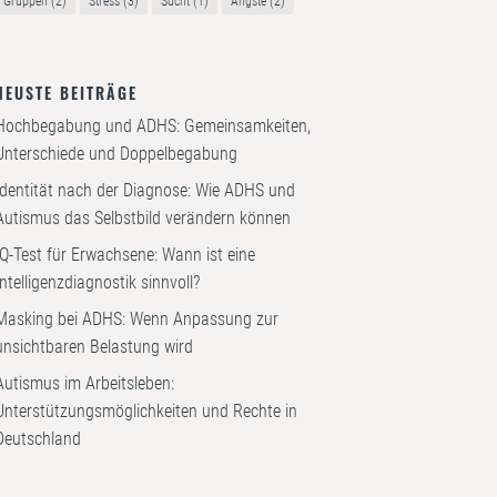
Gruppen
(2)
Stress
(3)
Sucht
(1)
Ängste
(2)
NEUSTE BEITRÄGE
Hochbegabung und ADHS: Gemeinsamkeiten,
Unterschiede und Doppelbegabung
Identität nach der Diagnose: Wie ADHS und
Autismus das Selbstbild verändern können
IQ-Test für Erwachsene: Wann ist eine
Intelligenzdiagnostik sinnvoll?
Masking bei ADHS: Wenn Anpassung zur
unsichtbaren Belastung wird
Autismus im Arbeitsleben:
Unterstützungsmöglichkeiten und Rechte in
Deutschland