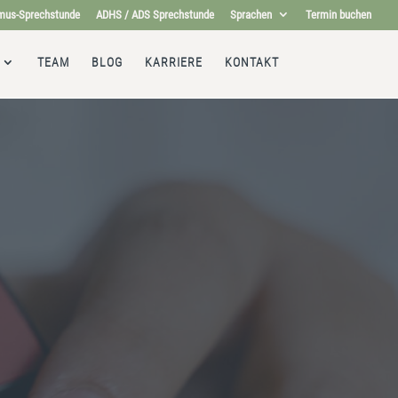
mus-Sprechstunde
ADHS / ADS Sprechstunde
Sprachen
Termin buchen
TEAM
BLOG
KARRIERE
KONTAKT