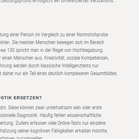
eistungsprofils ermöglicht ein differenziertes Verständnis.
eistung einer Person im Vergleich zu einer Normstichprobe
Punkten. Die meisten Menschen bewegen sich im Bereich
twa 130 spricht man in der Regel von Hochbegabung.
ber einen Menschen aus. Kreativität, soziale Kompetenzen,
ahrung werden durch klassische Intelligenztests nur
st daher nur ein Teil eines deutlich komplexeren Gesamtbildes.
OSTIK ERSETZEN?
Tests. Diese können zwar unterhaltsam sein oder erste
ssionelle Diagnostik. Häufig fehlen wissenschaftliche
ertung. Zudem erfassen viele Online-Tests nur einzelne
schätzung seiner kognitiven Fähigkeiten erhalten möchte,
erfahren zurückgreifen.