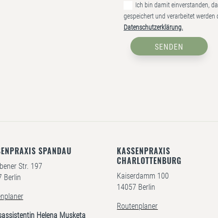
Ich bin damit einverstanden, d
gespeichert und verarbeitet werden d
Datenschutzerklärung.
SENDEN
SENPRAXIS SPANDAU
KASSENPRAXIS
CHARLOTTENBURG
bener Str. 197
Kaiserdamm 100
 Berlin
14057 Berlin
nplaner
Routenplaner
sassistentin Helena Musketa