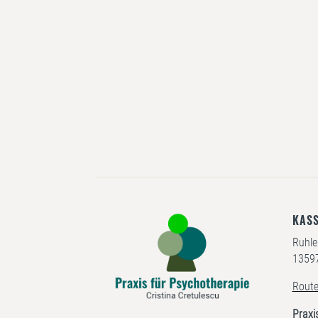
KAS
Ruhle
13597
Route
Praxi