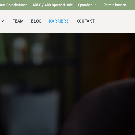
mus-Sprechstunde
ADHS / ADS Sprechstunde
Sprachen
Termin buchen
TEAM
BLOG
KARRIERE
KONTAKT