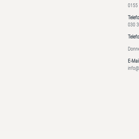
0155
Telef
030 3
Telef
Donne
E-Mai
info@