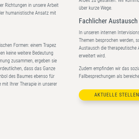
Arbeit zu gestalten. Wir kommu
er Richtungen in unsere Arbeit
über kurze Wege.
 der humanistische Ansatz mit
Fachlicher Austausch
In unseren internen Intervisi
Themen besprochen werden, sod
rischen Formen: einem Trapez
Austausch die therapeutische 
men keine weitere Bedeutung
erweitert wird.
ordnung zusammen, ergeben sie
erdeutlichen, dass das Ganze
Zudem empfinden wir das sozia
Symbol des Baumes ebenso für
Fallbesprechungen als bereiche
mit Ihrer Therapie in unserer
AKTUELLE STELLE