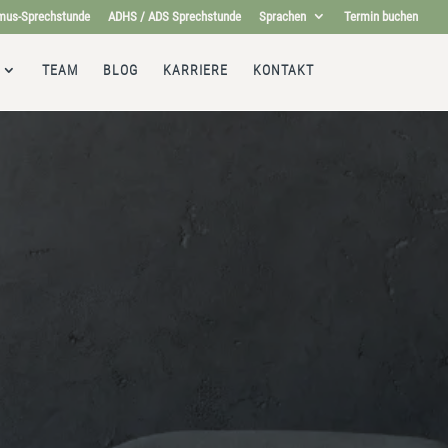
mus-Sprechstunde
ADHS / ADS Sprechstunde
Sprachen
Termin buchen
TEAM
BLOG
KARRIERE
KONTAKT