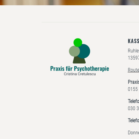
KAS
Ruhle
13597
Route
Praxi
0155
Telef
030 3
Telef
Donne