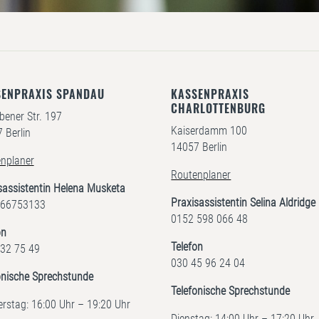
SENPRAXIS SPANDAU
KASSENPRAXIS
CHARLOTTENBURG
bener Str. 197
Kaiserdamm 100
 Berlin
14057 Berlin
nplaner
Routenplaner
sassistentin Helena Musketa
Praxisassistentin Selina Aldridge
 66753133
0152 598 066 48
on
Telefon
32 75 49
030 45 96 24 04
onische Sprechstunde
Telefonische Sprechstunde
rstag: 16:00 Uhr – 19:20 Uhr
Dienstag: 14:00 Uhr – 17:20 Uhr